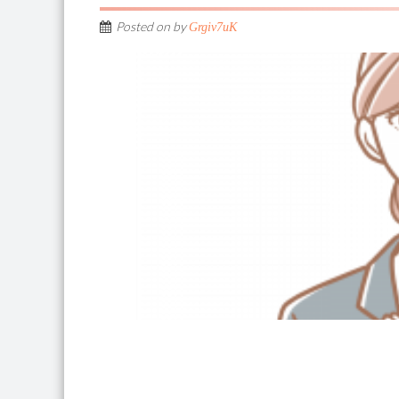
Posted on
by
Grgiv7uK